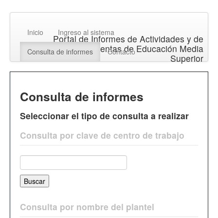
Inicio
Ingreso al sistema
Portal de Informes de Actividades y de
Rendición de Cuentas de Educación Media
Consulta de informes
Contacto
Superior
Consulta de informes
Seleccionar el tipo de consulta a realizar
Consulta por clave de centro de trabajo
Consulta por nombre del plantel